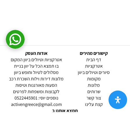
קישורים מהירים
אודות העסק
(current)
דף הבית
אטרקציות וטיולים ביוון המקום
אטרקציות
בו תמצא הכל על יוון בניית
סיורים וטיולים ביוון
מסלולים לטיול וחופש ביוון
מקומות
מלונות דירות וילות השכרת רכב
מלונות
הסעות מאורגנות וטיסות
שרותים
לקבוצות ומשפחות לפרטים
(current)
צור קשר
נוספים יוסי: 0522445901
קצת עלינו
activengreece@gmail.com
תמצא אותנו ב