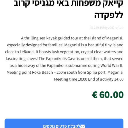
קייאק משפחות באי מגניסי קרוב
ללפקדה
מק"ט: S1239-PB6yvOO
A thrilling sea kayak guided tour at the island of Meganisi,
especially designed for families! Meganisi is a beautiful tiny island
close to Lefkada. It boasts lush vegetation, crystal clear waters and
fascinating caves! The Papanikolis Cave is one of them, that served
as a hideaway of the Papanikolis submarine during World War II.
Meeting point Roka Beach – 250m south from Spilia port, Meganisi
Meeting time 10:00 End of activity 14:00
60.00 €
לקבלת פרטים נוספים