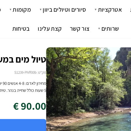
אטרקציות
סיורים וטיולים ביוון
מקומות
מ
▼
▼
▼
שרותים
צור קשר
קצת עלינו
בטיחות
▼
טיול מים במע
מק"ט: S1239-Phff00b
5 שעות כולל שחייה בנהר. טיול מים בנהר חוויה נהדרת לקיץ לכל המשפחה
90.00 €