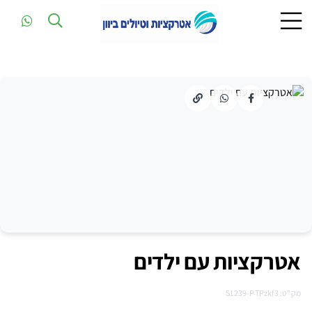
אטרקציות עם ילדים
מק"ט: S1239-PTPzkf3