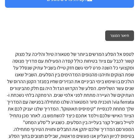
תיאור המוצר
לטפס אל הסלע המרשים ביותר של מטאורה טיול והליכה על מצוק
קשור לכבל עם ציוד בטיחות כולל קסדה הפעילות עם מדריך מנוסה
ומקצועי כל השנה פרט לימי גשם חזק טיילו בשביל עתיק שנסלל על
שפת הצוקים ותיהנו מהנופים המדהימים בין הסלעים. השביל שאנו
הולכים בו שימש בימי הביניים את הנזירים שחיו במנזר הקטן ההרוס של
שנים עשר השליחים. הסלע של הקדוש הגדול היה גם חלק מהביצורים
העתיקים של העיירה מתחת לפני אלפי שנים. הרפתקה בלתי נשכחת ו-
via ferrata! תוכנית סיור המטאורה שלנו מתחילה בפגישה עם המדריך
שלך מתחת לכנסיית “קימיסיס תאוטוקו”. המדריך שלנו יעניק לכם את
הציוד האישי שלכם וילמד אתכם כיצד להשתמש בו. לאחר מכן נתחיל
לטייל בשביל קצר בעלייה בין הסלעים. כשנגיע ל”סלע המחט”
המפורסם המדריך שלכם יתקן את החבלים וחווית הטירוף מתחילה.
בטיפוס לכיוון העליון אנו פוגשים פראטות, שבילים חצובים בתוך הסלע