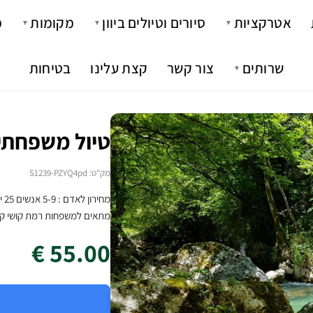
אטרקציות
סיורים וטיולים ביוון
מקומות
מ
▼
▼
▼
שרותים
צור קשר
קצת עלינו
בטיחות
▼
טיול משפחתי 
מק"ט: S1239-PZYQ4pd
מתאים למשפחות רמת קושי קל
55.00 €