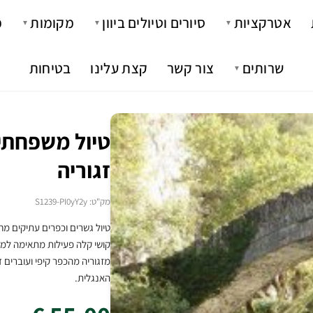
אטרקציות
סיורים וטיולים ביוון
מקומות
מ
▼
▼
▼
שרותים
צור קשר
קצת עלינו
בטיחות
▼
טיול משפחתי 
זגוריה
מק"ט: S1239-PI0yY2y
קושי קלה פעילות מתאימה למשפ
האנגלית.