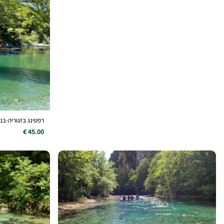
רפטינג בזגוריה-בנהר ווידומ
45.00 €