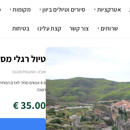
אטרקציות
סיורים וטיולים ביוון
מקומות
מ
▼
▼
▼
שרותים
צור קשר
קצת עלינו
בטיחות
▼
טיול רגלי מס
מק"ט: S1239-PiXzvNm
4-6 אנשים מחיר לאדם המחי
השנה
35.00 €