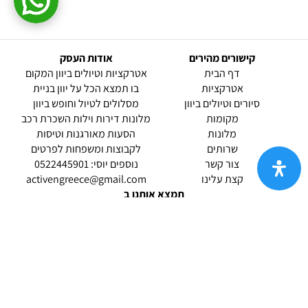
קישורים מהירים
אודות העסק
(current)
דף הבית
אטרקציות וטיולים ביוון המקום
אטרקציות
בו תמצא הכל על יוון בניית
סיורים וטיולים ביוון
מסלולים לטיול וחופש ביוון
מקומות
מלונות דירות וילות השכרת רכב
מלונות
הסעות מאורגנות וטיסות
שרותים
לקבוצות ומשפחות לפרטים
(current)
צור קשר
נוספים יוסי: 0522445901
קצת עלינו
activengreece@gmail.com
תמצא אותנו ב
אודות |
תנאי שימוש |
מדיניות החזרות הנוחה שלנו
| נגישות
© 2026 אטרקציות וטיולים ביוון.
מופעל ע"י ETX