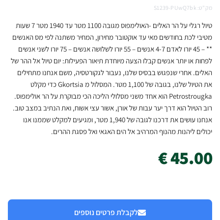
מק"ט: S1239-PUwQ7bk
טיול רגלי על הר האלים -האולימפוס מגובה 1100 מטר עד 1940 מטר 7 שעות
מטיבי לכת בחודשים מאי עד אוקטובר מחירון, המחיר משתנה לפי מס האנשים
** – 45 יורו לאדם 4-7 אנשים – 55 יורו לשלושה אנשים – 75 יורו לשני אנשים
לפחות או יותר אנשים קבלו הצעה מיוחדת תיאור הפעילות: יום טיול אל ההר של
האלים. אחרי שנפגוש בבסיס שלנו, נעבור לגקורטסיה, משם אנחנו מתחילים
את הטיול שלנו, בגובה של 1,100 מטר. המסלול מ Gkortsia כדי מקלט
Petrostrougka הוא אחד משני מסלולי הליכה הכי מבוקרת על הר אולימפוס.
רוב הטיול הוא דרך יער עבות של אורן, אשור עצי אשוח, ואת הנתיב במצב טוב.
אנחנו עושים את דרכנו לגובה של 1,940 מטר, ומגיעים למקלט שממנו אנו
יכולים ליהנות מהנוף המרהיב אל הים האגאי ואל פסגת ההרים.
45.00 €
לקבלת פרטים נוספים