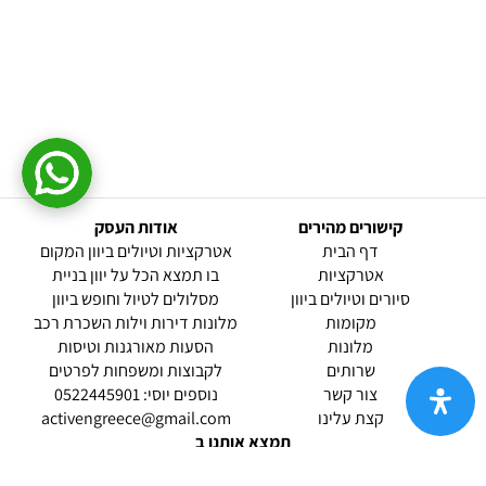
קישורים מהירים
אודות העסק
(current)
דף הבית
אטרקציות וטיולים ביוון המקום
אטרקציות
בו תמצא הכל על יוון בניית
סיורים וטיולים ביוון
מסלולים לטיול וחופש ביוון
מקומות
מלונות דירות וילות השכרת רכב
מלונות
הסעות מאורגנות וטיסות
שרותים
לקבוצות ומשפחות לפרטים
(current)
צור קשר
נוספים יוסי: 0522445901
קצת עלינו
activengreece@gmail.com
תמצא אותנו ב