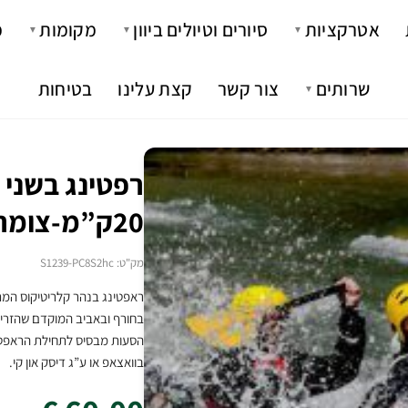
אטרקציות
סיורים וטיולים ביוון
מקומות
מ
▼
▼
▼
שרותים
צור קשר
קצת עלינו
בטיחות
▼
רפטינג בשני 
20ק”מ-צומרקה
מק"ט: S1239-PC8S2hc
הסעות מבסיס לתחילת הראפטינ
בוואצאפ או ע”ג דיסק און קי.