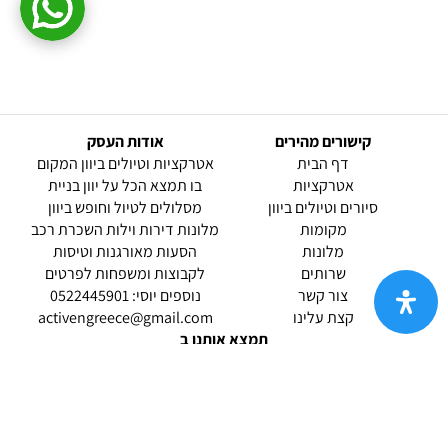
קישורים מהירים
אודות העסק
(current)
דף הבית
אטרקציות וטיולים ביוון המקום
אטרקציות
בו תמצא הכל על יוון בניית
סיורים וטיולים ביוון
מסלולים לטיול וחופש ביוון
מקומות
מלונות דירות וילות השכרת רכב
מלונות
הסעות מאורגנות וטיסות
שרותים
לקבוצות ומשפחות לפרטים
(current)
צור קשר
נוספים יוסי: 0522445901
קצת עלינו
activengreece@gmail.com
תמצא אותנו ב
אודות |
תנאי שימוש |
מדיניות החזרות הנוחה שלנו
| נגישות
© 2026 אטרקציות וטיולים ביוון.
מופעל ע"י ETX