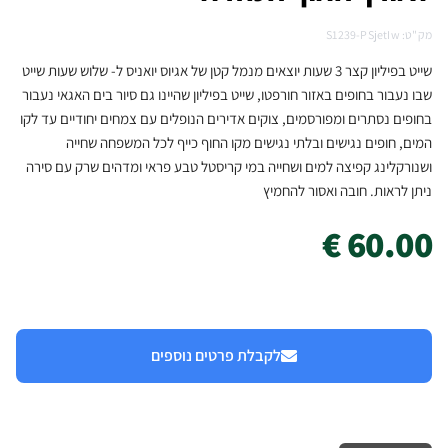
מק"ט: S1239-PSjetIw
שייט בפיליון קצר 3 שעות יוצאים מנמל קטן של אגיוס יואניס ל- שלוש שעות שייט
שבו נעבור בחופים באזור חורפטו, שייט בפיליון שהיינו גם סיור בים האגאי נעבור
בחופים נסתרים ומפורסמים, צוקים אדירים הנופלים עם צמחים יחודיים עד לקו
המים, חופים נגישים ובלתי נגישים מקו החוף כייף לכל המשפחה שחייה
ושנורקלינג קפיצה למים ושחייה במי קריסטל טבע פראי ומדהים שרק עם סירה
ניתן לראות. חובה ואסור להחמיץ
60.00 €
לקבלת פרטים נוספים